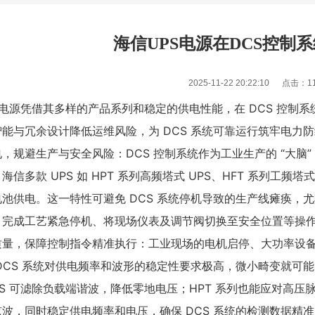
海信UPS电源在DCS控制
2025-11-22 20:22:10 点击：
1
 电源
凭借其多样的产品系列和稳定的供电性能，在 DCS 控制
能与冗余设计降低运维风险，为 DCS 系统可靠运行筑牢电力
电，规避生产与安全风险
：DCS 控制系统作为工业生产的 “大脑”
海信多款 UPS 如 HPT 系列高频塔式 UPS、HFT 系列工频
池供电。这一特性可避免 DCS 系统停机导致的生产线瘫痪，
，完成工艺紧急停机、将现场仪表及调节阀切换至安全位置等操
质量，保障控制指令精准执行
：工业现场的电机启停、大功率设
DCS 系统对供电频率和波形的稳定性要求极高，微小畸变就可能
PS 可滤除负载端谐波，降低零地电压；HPT 系列也能应对高
1
波，同时稳定供电频率和电压，确保 DCS 系统的检测数据精